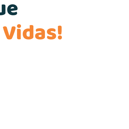
ue
 Vidas!