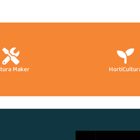
ltura Maker
HortiCultur