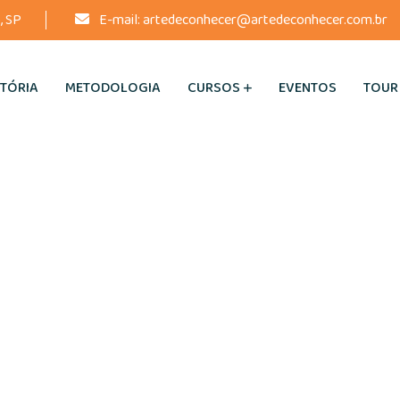
, SP
E-mail:
artedeconhecer@artedeconhecer.com.br
STÓRIA
METODOLOGIA
CURSOS
EVENTOS
TOUR