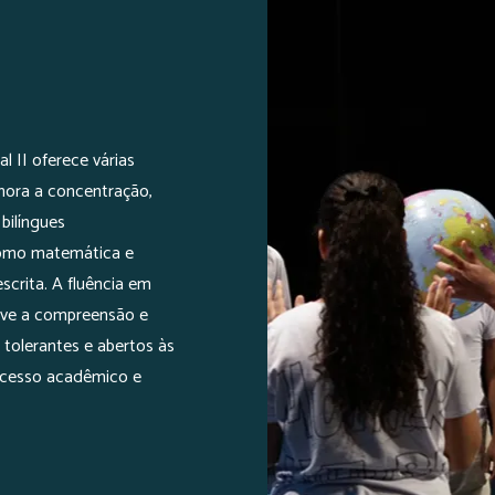
 II oferece várias
lhora a concentração,
bilíngues
como matemática e
scrita. A fluência em
move a compreensão e
 tolerantes e abertos às
sucesso acadêmico e